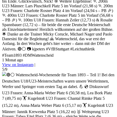
bis Ende. Glückwunsch, Nick! 🎯 Weitere Ergebnisse: 🏃 200m
U23 Männer: Lars Pluschkell Platz 5 im Vorlauf (21,98 s) 🏃 200m
U23 Frauen: Charlotte Rosner Platz 4 im Vorlauf (24,94 s – PB 🎉)
🏃 400m U23 Frauen: Charlotte Rosner Platz 5 im Vorlauf (56,68 s
– PB 🎉) 🏃 100m U18 Frauen: Hannah Zeiler (12,73 s) & Rosalie
Spannbauer (12,72 s) – für beide die erste Deutsche Meisterschaft
als Einzelstarterinnen! Herzlich willkommen auf der großen Bühne.
🌟 Danke an die Trainer Micky Corucle, Michael Nager und Paolo
Danesini für die Begleitung! 🙏 Wattenscheid, das war erst der
Anfang. In drei Wochen geht's hier weiter – dann mit der DM der
Aktiven. 🔴⚪ 📷 kjpeters #VfBStuttgart #Leichtathletik
#Team1893 #DMWattenscheid
1 Monat ago
View on Instagram
|
5/9