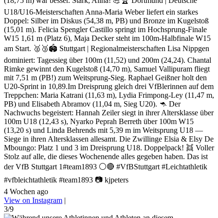
(18,75 m) war besser. Stark, Alina! 💪🏆 Dortmund | Deutsche
U18/U16-Meisterschaften Anna-Maria Weber liefert ein starkes
Doppel: Silber im Diskus (54,38 m, PB) und Bronze im Kugelstoß
(15,01 m). Felicia Spengler Castillo springt im Hochsprung-Finale
W15 1,61 m (Platz 6), Maja Decker steht im 100m-Halbfinale W15
am Start. 🥈🥉🏟️ Stuttgart | Regionalmeisterschaften Lisa Nippgen
dominiert: Tagessieg über 100m (11,52) und 200m (24,24). Chantal
Rimke gewinnt den Kugelstoß (14,70 m), Samuel Vallipuram fliegt
mit 7,51 m (PB!) zum Weitsprung-Sieg. Raphael Geißner holt den
U20-Sprint in 10,89.Im Dreisprung gleich drei VfBlerinnen auf dem
Treppchen: Maria Katrani (11,63 m), Lydia Frimpong-Ley (11,47 m,
PB) und Elisabeth Abramov (11,04 m, Sieg U20). 🦘 Der
Nachwuchs begeistert: Hannah Zeiler siegt in ihrer Altersklasse über
100m U18 (12,43 s), Nyarko Peprah Berreth über 100m W15
(13,20 s) und Linda Behrends mit 5,39 m im Weitsprung U18 —
Siege in ihren Altersklassen allesamt. Die Zwillinge Elsia & Elsy De
Mboungo: Platz 1 und 3 im Dreisprung U18. Doppelpack! 👯 Voller
Stolz auf alle, die dieses Wochenende alles gegeben haben. Das ist
der VfB Stuttgart 1#team1893 ⚪🔴 #VfBStuttgart #Leichtathletik
#vfbleichtathletik #team1893 📷 kjpeters
4 Wochen ago
View on Instagram
|
3/9