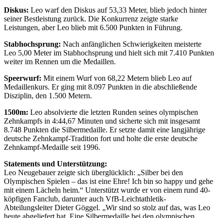
Diskus:
Leo warf den Diskus auf 53,33 Meter, blieb jedoch hinter
seiner Bestleistung zurück. Die Konkurrenz zeigte starke
Leistungen, aber Leo blieb mit 6.500 Punkten in Führung.
Stabhochsprung:
Nach anfänglichen Schwierigkeiten meisterte
Leo 5,00 Meter im Stabhochsprung und hielt sich mit 7.410 Punkten
weiter im Rennen um die Medaillen.
Speerwurf:
Mit einem Wurf von 68,22 Metern blieb Leo auf
Medaillenkurs. Er ging mit 8.097 Punkten in die abschließende
Disziplin, den 1.500 Metern.
1500m:
Leo absolvierte die letzten Runden seines olympischen
Zehnkampfs in 4:44,67 Minuten und sicherte sich mit insgesamt
8.748 Punkten die Silbermedaille. Er setzte damit eine langjährige
deutsche Zehnkampf-Tradition fort und holte die erste deutsche
Zehnkampf-Medaille seit 1996.
Statements und Unterstützung:
Leo Neugebauer zeigte sich überglücklich: „Silber bei den
Olympischen Spielen – das ist eine Ehre! Ich bin so happy und gehe
mit einem Lächeln heim.“ Unterstützt wurde er von einem rund 40-
köpfigen Fanclub, darunter auch VfB-Leichtathletik-
Abteilungsleiter Dieter Göggel. „Wir sind so stolz auf das, was Leo
heute abgeliefert hat. Eine Silbermedaille bei den olympischen