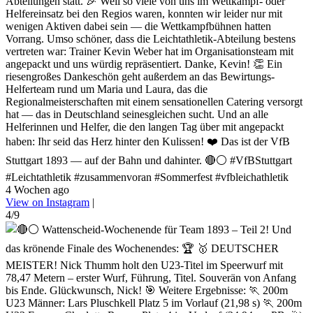
Abteilungen statt. 🎉 Weil so viele von uns im Wettkampf- oder
Helfereinsatz bei den Regios waren, konnten wir leider nur mit
wenigen Aktiven dabei sein — die Wettkampfbühnen hatten
Vorrang. Umso schöner, dass die Leichtathletik-Abteilung bestens
vertreten war: Trainer Kevin Weber hat im Organisationsteam mit
angepackt und uns würdig repräsentiert. Danke, Kevin! 👏 Ein
riesengroßes Dankeschön geht außerdem an das Bewirtungs-
Helferteam rund um Maria und Laura, das die
Regionalmeisterschaften mit einem sensationellen Catering versorgt
hat — das in Deutschland seinesgleichen sucht. Und an alle
Helferinnen und Helfer, die den langen Tag über mit angepackt
haben: Ihr seid das Herz hinter den Kulissen! ❤️ Das ist der VfB
Stuttgart 1893 — auf der Bahn und dahinter. 🔴⚪ #VfBStuttgart
#Leichtathletik #zusammenvoran #Sommerfest #vfbleichathletik
4 Wochen ago
View on Instagram
|
4/9