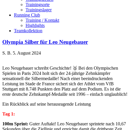
Trainingsorte
Trainingslager
Running Club
Training / Kontakt
Highlights
Teamkollektion
Olympia Silber für Leo Neugebauer
S. B.
5. August 2024
Leo Neugebauer schreibt Geschichte! 🥈 Bei den Olympischen
Spielen in Paris 2024 holt sich der 24-jährige Zehnkämpfer
sensationell die Silbermedaille! Nach einer beeindruckenden
Leistung im Stade de France sichert sich der Athlet vom VfB
Stuttgart mit 8.748 Punkten den Platz auf dem Podium. Es ist die
erste deutsche Zehnkampf-Medaille seit 1996 – einfach unglaublich!
Ein Rückblick auf seine herausragende Leistung
Tag 1:
100m Sprint:
Guter Auftakt! Leo Neugebauer sprintete nach 10,67
Sekunden über die Ziellinie und erreichte damit die drittbeste Zeit