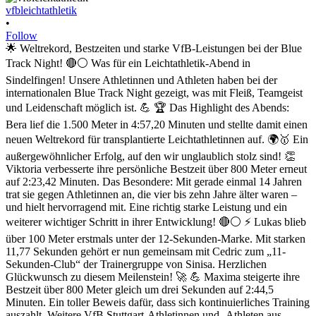
vfbleichtathletik
•
Follow
🌟 Weltrekord, Bestzeiten und starke VfB-Leistungen bei der Blue
Track Night! 🔴⚪ Was für ein Leichtathletik-Abend in
Sindelfingen! Unsere Athletinnen und Athleten haben bei der
internationalen Blue Track Night gezeigt, was mit Fleiß, Teamgeist
und Leidenschaft möglich ist. 💪 🏆 Das Highlight des Abends:
Bera lief die 1.500 Meter in 4:57,20 Minuten und stellte damit einen
neuen Weltrekord für transplantierte Leichtathletinnen auf. 🌍🥇 Ein
außergewöhnlicher Erfolg, auf den wir unglaublich stolz sind! 👏
Viktoria verbesserte ihre persönliche Bestzeit über 800 Meter erneut
auf 2:23,42 Minuten. Das Besondere: Mit gerade einmal 14 Jahren
trat sie gegen Athletinnen an, die vier bis zehn Jahre älter waren –
und hielt hervorragend mit. Eine richtig starke Leistung und ein
weiterer wichtiger Schritt in ihrer Entwicklung! 🔴⚪ ⚡ Lukas blieb
über 100 Meter erstmals unter der 12-Sekunden-Marke. Mit starken
11,77 Sekunden gehört er nun gemeinsam mit Cedric zum „11-
Sekunden-Club“ der Trainergruppe von Sinisa. Herzlichen
Glückwunsch zu diesem Meilenstein! 🚀 💪 Maxima steigerte ihre
Bestzeit über 800 Meter gleich um drei Sekunden auf 2:44,5
Minuten. Ein toller Beweis dafür, dass sich kontinuierliches Training
auszahlt. Weitere VfB Stuttgart-Athletinnen und -Athleten aus