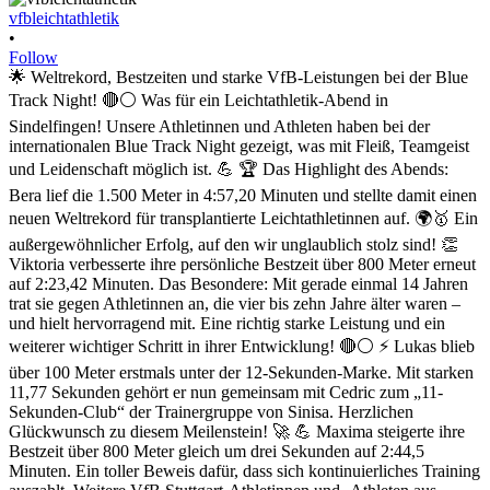
vfbleichtathletik
•
Follow
🌟 Weltrekord, Bestzeiten und starke VfB-Leistungen bei der Blue
Track Night! 🔴⚪ Was für ein Leichtathletik-Abend in
Sindelfingen! Unsere Athletinnen und Athleten haben bei der
internationalen Blue Track Night gezeigt, was mit Fleiß, Teamgeist
und Leidenschaft möglich ist. 💪 🏆 Das Highlight des Abends:
Bera lief die 1.500 Meter in 4:57,20 Minuten und stellte damit einen
neuen Weltrekord für transplantierte Leichtathletinnen auf. 🌍🥇 Ein
außergewöhnlicher Erfolg, auf den wir unglaublich stolz sind! 👏
Viktoria verbesserte ihre persönliche Bestzeit über 800 Meter erneut
auf 2:23,42 Minuten. Das Besondere: Mit gerade einmal 14 Jahren
trat sie gegen Athletinnen an, die vier bis zehn Jahre älter waren –
und hielt hervorragend mit. Eine richtig starke Leistung und ein
weiterer wichtiger Schritt in ihrer Entwicklung! 🔴⚪ ⚡ Lukas blieb
über 100 Meter erstmals unter der 12-Sekunden-Marke. Mit starken
11,77 Sekunden gehört er nun gemeinsam mit Cedric zum „11-
Sekunden-Club“ der Trainergruppe von Sinisa. Herzlichen
Glückwunsch zu diesem Meilenstein! 🚀 💪 Maxima steigerte ihre
Bestzeit über 800 Meter gleich um drei Sekunden auf 2:44,5
Minuten. Ein toller Beweis dafür, dass sich kontinuierliches Training