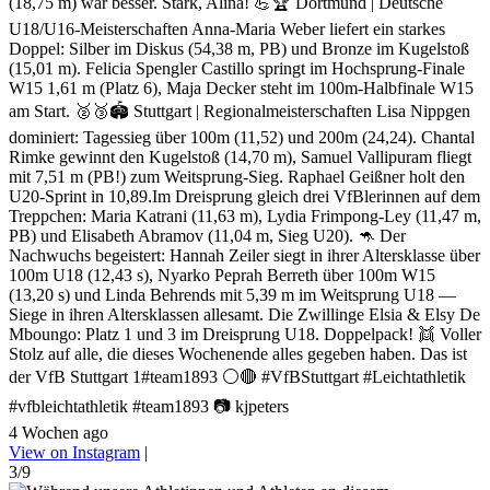
(18,75 m) war besser. Stark, Alina! 💪🏆 Dortmund | Deutsche
U18/U16-Meisterschaften Anna-Maria Weber liefert ein starkes
Doppel: Silber im Diskus (54,38 m, PB) und Bronze im Kugelstoß
(15,01 m). Felicia Spengler Castillo springt im Hochsprung-Finale
W15 1,61 m (Platz 6), Maja Decker steht im 100m-Halbfinale W15
am Start. 🥈🥉🏟️ Stuttgart | Regionalmeisterschaften Lisa Nippgen
dominiert: Tagessieg über 100m (11,52) und 200m (24,24). Chantal
Rimke gewinnt den Kugelstoß (14,70 m), Samuel Vallipuram fliegt
mit 7,51 m (PB!) zum Weitsprung-Sieg. Raphael Geißner holt den
U20-Sprint in 10,89.Im Dreisprung gleich drei VfBlerinnen auf dem
Treppchen: Maria Katrani (11,63 m), Lydia Frimpong-Ley (11,47 m,
PB) und Elisabeth Abramov (11,04 m, Sieg U20). 🦘 Der
Nachwuchs begeistert: Hannah Zeiler siegt in ihrer Altersklasse über
100m U18 (12,43 s), Nyarko Peprah Berreth über 100m W15
(13,20 s) und Linda Behrends mit 5,39 m im Weitsprung U18 —
Siege in ihren Altersklassen allesamt. Die Zwillinge Elsia & Elsy De
Mboungo: Platz 1 und 3 im Dreisprung U18. Doppelpack! 👯 Voller
Stolz auf alle, die dieses Wochenende alles gegeben haben. Das ist
der VfB Stuttgart 1#team1893 ⚪🔴 #VfBStuttgart #Leichtathletik
#vfbleichtathletik #team1893 📷 kjpeters
4 Wochen ago
View on Instagram
|
3/9