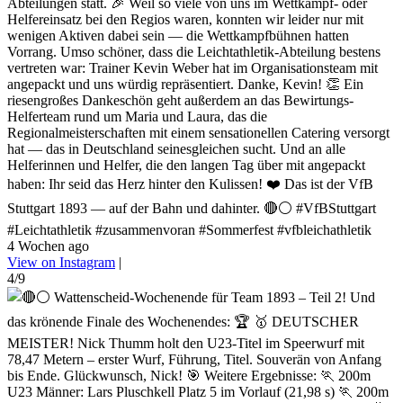
Abteilungen statt. 🎉 Weil so viele von uns im Wettkampf- oder
Helfereinsatz bei den Regios waren, konnten wir leider nur mit
wenigen Aktiven dabei sein — die Wettkampfbühnen hatten
Vorrang. Umso schöner, dass die Leichtathletik-Abteilung bestens
vertreten war: Trainer Kevin Weber hat im Organisationsteam mit
angepackt und uns würdig repräsentiert. Danke, Kevin! 👏 Ein
riesengroßes Dankeschön geht außerdem an das Bewirtungs-
Helferteam rund um Maria und Laura, das die
Regionalmeisterschaften mit einem sensationellen Catering versorgt
hat — das in Deutschland seinesgleichen sucht. Und an alle
Helferinnen und Helfer, die den langen Tag über mit angepackt
haben: Ihr seid das Herz hinter den Kulissen! ❤️ Das ist der VfB
Stuttgart 1893 — auf der Bahn und dahinter. 🔴⚪ #VfBStuttgart
#Leichtathletik #zusammenvoran #Sommerfest #vfbleichathletik
4 Wochen ago
View on Instagram
|
4/9