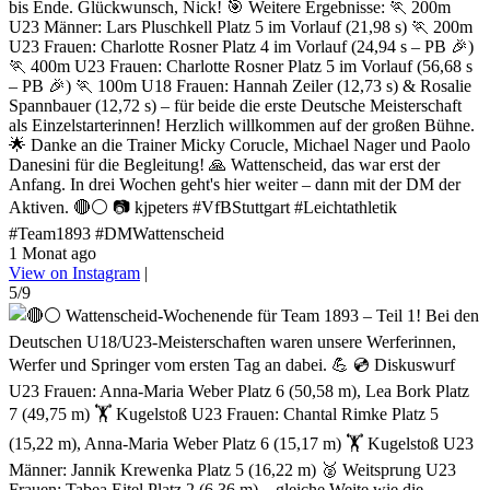
bis Ende. Glückwunsch, Nick! 🎯 Weitere Ergebnisse: 🏃 200m
U23 Männer: Lars Pluschkell Platz 5 im Vorlauf (21,98 s) 🏃 200m
U23 Frauen: Charlotte Rosner Platz 4 im Vorlauf (24,94 s – PB 🎉)
🏃 400m U23 Frauen: Charlotte Rosner Platz 5 im Vorlauf (56,68 s
– PB 🎉) 🏃 100m U18 Frauen: Hannah Zeiler (12,73 s) & Rosalie
Spannbauer (12,72 s) – für beide die erste Deutsche Meisterschaft
als Einzelstarterinnen! Herzlich willkommen auf der großen Bühne.
🌟 Danke an die Trainer Micky Corucle, Michael Nager und Paolo
Danesini für die Begleitung! 🙏 Wattenscheid, das war erst der
Anfang. In drei Wochen geht's hier weiter – dann mit der DM der
Aktiven. 🔴⚪ 📷 kjpeters #VfBStuttgart #Leichtathletik
#Team1893 #DMWattenscheid
1 Monat ago
View on Instagram
|
5/9