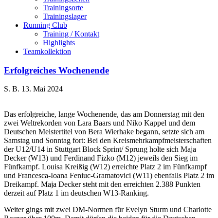
Trainingsorte
Trainingslager
Running Club
Training / Kontakt
Highlights
Teamkollektion
Erfolgreiches Wochenende
S. B.
13. Mai 2024
Das erfolgreiche, lange Wochenende, das am Donnerstag mit den
zwei Weltrekorden von Lara Baars und Niko Kappel und dem
Deutschen Meistertitel von Bera Wierhake begann, setzte sich am
Samstag und Sonntag fort: Bei den Kreismehrkampfmeisterschaften
der U12/U14 in Stuttgart Block Sprint/ Sprung holte sich Maja
Decker (W13) und Ferdinand Fizko (M12) jeweils den Sieg im
Fünfkampf. Louisa Kreißig (W12) erreichte Platz 2 im Fünfkampf
und Francesca-Ioana Feniuc-Gramatovici (W11) ebenfalls Platz 2 im
Dreikampf. Maja Decker steht mit den erreichten 2.388 Punkten
derzeit auf Platz 1 im deutschen W13-Ranking.
Weiter gings mit zwei DM-Normen für Evelyn Sturm und Charlotte