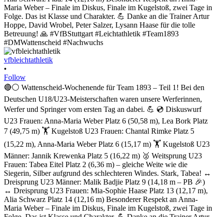
vfbleichtathletik
•
Follow
🔴⚪ Wattenscheid-Wochenende für Team 1893 – Teil 1! Bei den
Deutschen U18/U23-Meisterschaften waren unsere Werferinnen,
Werfer und Springer vom ersten Tag an dabei. 💪 💿 Diskuswurf
U23 Frauen: Anna-Maria Weber Platz 6 (50,58 m), Lea Bork Platz
7 (49,75 m) 🏋️ Kugelstoß U23 Frauen: Chantal Rimke Platz 5
(15,22 m), Anna-Maria Weber Platz 6 (15,17 m) 🏋️ Kugelstoß U23
Männer: Jannik Krewenka Platz 5 (16,22 m) 🥈 Weitsprung U23
Frauen: Tabea Eitel Platz 2 (6,36 m) – gleiche Weite wie die
Siegerin, Silber aufgrund des schlechteren Windes. Stark, Tabea! ↔️
Dreisprung U23 Männer: Malik Badjie Platz 9 (14,18 m – PB 🎉)
↔️ Dreisprung U23 Frauen: Mia-Sophie Haase Platz 13 (12,17 m),
Alia Schwarz Platz 14 (12,16 m) Besonderer Respekt an Anna-
Maria Weber – Finale im Diskus, Finale im Kugelstoß, zwei Tage in
Folge. Das ist Klasse und Charakter. 💪 Danke an die Trainer Artur