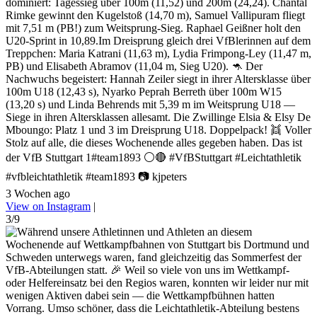
dominiert: Tagessieg über 100m (11,52) und 200m (24,24). Chantal
Rimke gewinnt den Kugelstoß (14,70 m), Samuel Vallipuram fliegt
mit 7,51 m (PB!) zum Weitsprung-Sieg. Raphael Geißner holt den
U20-Sprint in 10,89.Im Dreisprung gleich drei VfBlerinnen auf dem
Treppchen: Maria Katrani (11,63 m), Lydia Frimpong-Ley (11,47 m,
PB) und Elisabeth Abramov (11,04 m, Sieg U20). 🦘 Der
Nachwuchs begeistert: Hannah Zeiler siegt in ihrer Altersklasse über
100m U18 (12,43 s), Nyarko Peprah Berreth über 100m W15
(13,20 s) und Linda Behrends mit 5,39 m im Weitsprung U18 —
Siege in ihren Altersklassen allesamt. Die Zwillinge Elsia & Elsy De
Mboungo: Platz 1 und 3 im Dreisprung U18. Doppelpack! 👯 Voller
Stolz auf alle, die dieses Wochenende alles gegeben haben. Das ist
der VfB Stuttgart 1#team1893 ⚪🔴 #VfBStuttgart #Leichtathletik
#vfbleichtathletik #team1893 📷 kjpeters
3 Wochen ago
View on Instagram
|
3/9