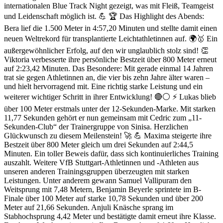
internationalen Blue Track Night gezeigt, was mit Fleiß, Teamgeist
und Leidenschaft möglich ist. 💪 🏆 Das Highlight des Abends:
Bera lief die 1.500 Meter in 4:57,20 Minuten und stellte damit einen
neuen Weltrekord für transplantierte Leichtathletinnen auf. 🌍🥇 Ein
außergewöhnlicher Erfolg, auf den wir unglaublich stolz sind! 👏
Viktoria verbesserte ihre persönliche Bestzeit über 800 Meter erneut
auf 2:23,42 Minuten. Das Besondere: Mit gerade einmal 14 Jahren
trat sie gegen Athletinnen an, die vier bis zehn Jahre älter waren –
und hielt hervorragend mit. Eine richtig starke Leistung und ein
weiterer wichtiger Schritt in ihrer Entwicklung! 🔴⚪ ⚡ Lukas blieb
über 100 Meter erstmals unter der 12-Sekunden-Marke. Mit starken
11,77 Sekunden gehört er nun gemeinsam mit Cedric zum „11-
Sekunden-Club“ der Trainergruppe von Sinisa. Herzlichen
Glückwunsch zu diesem Meilenstein! 🚀 💪 Maxima steigerte ihre
Bestzeit über 800 Meter gleich um drei Sekunden auf 2:44,5
Minuten. Ein toller Beweis dafür, dass sich kontinuierliches Training
auszahlt. Weitere VfB Stuttgart-Athletinnen und -Athleten aus
unseren anderen Trainingsgruppen überzeugten mit starken
Leistungen. Unter anderem gewann Samuel Vallipuram den
Weitsprung mit 7,48 Metern, Benjamin Beyerle sprintete im B-
Finale über 100 Meter auf starke 10,78 Sekunden und über 200
Meter auf 21,66 Sekunden. Anjuli Knäsche sprang im
Stabhochsprung 4,42 Meter und bestätigte damit erneut ihre Klasse.