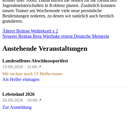
Rosner über 100m. Damit dürfen die beiden für die Deutschen
Jugendmeisterschaften in Koblenz planen. Zusätzlich konnten
unsere Trainer am Wochenende viele neue persönliche
Bestleistungen notieren, zu denen wir natürlich auch herzlich
gratulieren.
Beitragsnavigation
Älterer Beitrag
Weltrekord x 2
Neuerer Beitrag
Bera Wierhake erneut Deutsche Meisterin
Anstehende Veranstaltungen
Landesoffenes Abschlusssportfest
19.09.2026 · 11:00
📍
Wir suchen noch 13 Helfer:innen
Als Helfer eintragen
Lebenslauf 2026
20.09.2026 · 10:00
📍
Zur Anmeldung