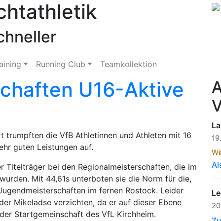
chtathletik
chneller
aining
Running Club
Teamkollektion
schaften U16-Aktive
A
V
La
t trumpften die VfB Athletinnen und Athleten mit 16
19
hr guten Leistungen auf.
Wi
Al
r Titelträger bei den Regionalmeisterschaften, die im
urden. Mit 44,61s unterboten sie die Norm für die,
Jugendmeisterschaften im fernen Rostock. Leider
Le
der Mikeladse verzichten, da er auf dieser Ebene
20
s der Startgemeinschaft des VfL Kirchheim.
Zu