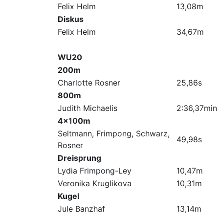
Felix Helm
13,08m
Diskus
Felix Helm
34,67m
WU20
200m
Charlotte Rosner
25,86s
800m
Judith Michaelis
2:36,37min
4x100m
Seltmann, Frimpong, Schwarz,
49,98s
Rosner
Dreisprung
Lydia Frimpong-Ley
10,47m
Veronika Kruglikova
10,31m
Kugel
Jule Banzhaf
13,14m