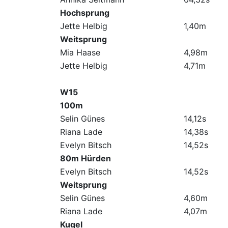
Hochsprung
Jette Helbig
1,40m
Weitsprung
Mia Haase
4,98m
Jette Helbig
4,71m
W15
100m
Selin Günes
14,12s
Riana Lade
14,38s
Evelyn Bitsch
14,52s
80m Hürden
Evelyn Bitsch
14,52s
Weitsprung
Selin Günes
4,60m
Riana Lade
4,07m
Kugel