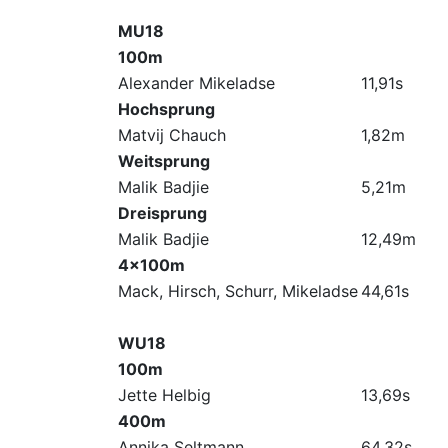
MU18
100m
Alexander Mikeladse
11,91s
Hochsprung
Matvij Chauch
1,82m
Weitsprung
Malik Badjie
5,21m
Dreisprung
Malik Badjie
12,49m
4x100m
Mack, Hirsch, Schurr, Mikeladse
44,61s
WU18
100m
Jette Helbig
13,69s
400m
Annika Seltmann
64,32s