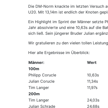
Die DM-Norm knackte im letzten Versuch au
U20. Mit 13,14m ist endlich der Knoten g
Ein Highlight im Sprint der Männer setzte P
Jahr absolvierte und eine 10,63s auf die B
sich ließ. Sein jüngerer Bruder Julian ergänz
Wir gratulieren zu den vielen tollen Leistun
Hier alle Ergebnisse im Überblick:
Männer:
Wert
100m
Philipp Corucle
10,63s
Julian Corucle
11,34s
Tim Langer
11,97s
200m
Tim Langer
24,03s
Julian Schrade
24,68s