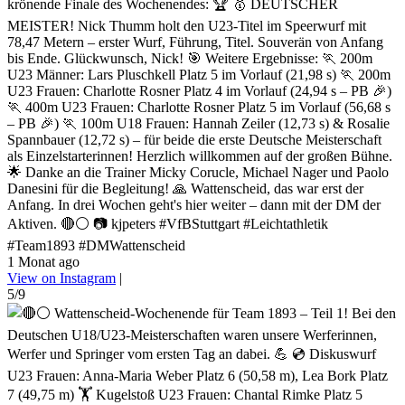
krönende Finale des Wochenendes: 🏆 🥇 DEUTSCHER
MEISTER! Nick Thumm holt den U23-Titel im Speerwurf mit
78,47 Metern – erster Wurf, Führung, Titel. Souverän von Anfang
bis Ende. Glückwunsch, Nick! 🎯 Weitere Ergebnisse: 🏃 200m
U23 Männer: Lars Pluschkell Platz 5 im Vorlauf (21,98 s) 🏃 200m
U23 Frauen: Charlotte Rosner Platz 4 im Vorlauf (24,94 s – PB 🎉)
🏃 400m U23 Frauen: Charlotte Rosner Platz 5 im Vorlauf (56,68 s
– PB 🎉) 🏃 100m U18 Frauen: Hannah Zeiler (12,73 s) & Rosalie
Spannbauer (12,72 s) – für beide die erste Deutsche Meisterschaft
als Einzelstarterinnen! Herzlich willkommen auf der großen Bühne.
🌟 Danke an die Trainer Micky Corucle, Michael Nager und Paolo
Danesini für die Begleitung! 🙏 Wattenscheid, das war erst der
Anfang. In drei Wochen geht's hier weiter – dann mit der DM der
Aktiven. 🔴⚪ 📷 kjpeters #VfBStuttgart #Leichtathletik
#Team1893 #DMWattenscheid
1 Monat ago
View on Instagram
|
5/9