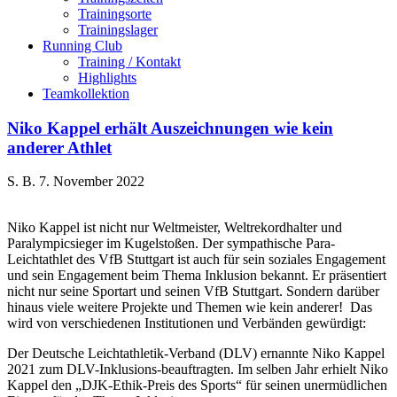
Trainingsorte
Trainingslager
Running Club
Training / Kontakt
Highlights
Teamkollektion
Niko Kappel erhält Auszeichnungen wie kein
anderer Athlet
S. B.
7. November 2022
Niko Kappel ist nicht nur Weltmeister, Weltrekordhalter und
Paralympicsieger im Kugelstoßen. Der sympathische Para-
Leichtathlet des VfB Stuttgart ist auch für sein soziales Engagement
und sein Engagement beim Thema Inklusion bekannt. Er präsentiert
nicht nur seine Sportart und seinen VfB Stuttgart. Sondern darüber
hinaus viele weitere Projekte und Themen wie kein anderer! Das
wird von verschiedenen Institutionen und Verbänden gewürdigt:
Der Deutsche Leichtathletik-Verband (DLV) ernannte Niko Kappel
2021 zum DLV-Inklusions-beauftragten. Im selben Jahr erhielt Niko
Kappel den „DJK-Ethik-Preis des Sports“ für seinen unermüdlichen