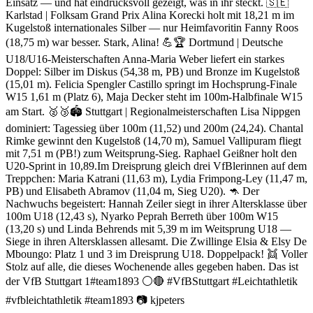
Einsatz — und hat eindrucksvoll gezeigt, was in ihr steckt. 🇸🇪
Karlstad | Folksam Grand Prix Alina Korecki holt mit 18,21 m im
Kugelstoß internationales Silber — nur Heimfavoritin Fanny Roos
(18,75 m) war besser. Stark, Alina! 💪🏆 Dortmund | Deutsche
U18/U16-Meisterschaften Anna-Maria Weber liefert ein starkes
Doppel: Silber im Diskus (54,38 m, PB) und Bronze im Kugelstoß
(15,01 m). Felicia Spengler Castillo springt im Hochsprung-Finale
W15 1,61 m (Platz 6), Maja Decker steht im 100m-Halbfinale W15
am Start. 🥈🥉🏟️ Stuttgart | Regionalmeisterschaften Lisa Nippgen
dominiert: Tagessieg über 100m (11,52) und 200m (24,24). Chantal
Rimke gewinnt den Kugelstoß (14,70 m), Samuel Vallipuram fliegt
mit 7,51 m (PB!) zum Weitsprung-Sieg. Raphael Geißner holt den
U20-Sprint in 10,89.Im Dreisprung gleich drei VfBlerinnen auf dem
Treppchen: Maria Katrani (11,63 m), Lydia Frimpong-Ley (11,47 m,
PB) und Elisabeth Abramov (11,04 m, Sieg U20). 🦘 Der
Nachwuchs begeistert: Hannah Zeiler siegt in ihrer Altersklasse über
100m U18 (12,43 s), Nyarko Peprah Berreth über 100m W15
(13,20 s) und Linda Behrends mit 5,39 m im Weitsprung U18 —
Siege in ihren Altersklassen allesamt. Die Zwillinge Elsia & Elsy De
Mboungo: Platz 1 und 3 im Dreisprung U18. Doppelpack! 👯 Voller
Stolz auf alle, die dieses Wochenende alles gegeben haben. Das ist
der VfB Stuttgart 1#team1893 ⚪🔴 #VfBStuttgart #Leichtathletik
#vfbleichtathletik #team1893 📷 kjpeters