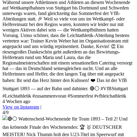
Während unsere Athletinnen und Athleten an diesem Wochenende
auf Wettkampfbahnen von Stuttgart bis Dortmund und Schweden
unterwegs waren, fand gleichzeitig das Sommerfest der VfB-
Abteilungen statt. 🎉 Weil so viele von uns im Wettkampf- oder
Helfereinsatz bei den Regios waren, konnten wir leider nur mit
wenigen Aktiven dabei sein — die Wettkampfbühnen hatten
Vorrang. Umso schöner, dass die Leichtathletik-Abteilung bestens
vertreten war: Trainer Kevin Weber hat im Organisationsteam mit
angepackt und uns würdig repräsentiert. Danke, Kevin! 👏 Ein
riesengroßes Dankeschön geht außerdem an das Bewirtungs-
Helferteam rund um Maria und Laura, das die
Regionalmeisterschaften mit einem sensationellen Catering versorgt
hat — das in Deutschland seinesgleichen sucht. Und an alle
Helferinnen und Helfer, die den langen Tag über mit angepackt
haben: Ihr seid das Herz hinter den Kulissen! ❤️ Das ist der VfB
Stuttgart 1893 — auf der Bahn und dahinter. 🔴⚪ #VfBStuttgart
#Leichtathletik #zusammenvoran #Sommerfest #vfbleichathletik
4 Wochen ago
View on Instagram
|
4/9