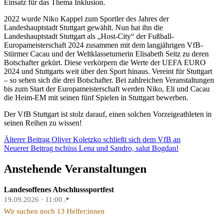
Einsatz für das Thema Inklusion.
2022 wurde Niko Kappel zum Sportler des Jahres der
Landeshauptstadt Stuttgart gewählt. Nun hat ihn die
Landeshauptstadt Stuttgart als „Host-City“ der Fußball-
Europameisterschaft 2024 zusammen mit dem langjährigen VfB-
Stürmer Cacau und der Weltklasseturnerin Elisabeth Seitz zu deren
Botschafter gekürt. Diese verkörpern die Werte der UEFA EURO
2024 und Stuttgarts weit über den Sport hinaus. Vereint für Stuttgart
– so sehen sich die drei Botschafter. Bei zahlreichen Veranstaltungen
bis zum Start der Europameisterschaft werden Niko, Eli und Cacau
die Heim-EM mit seinen fünf Spielen in Stuttgart bewerben.
Der VfB Stuttgart ist stolz darauf, einen solchen Vorzeigeathleten in
seinen Reihen zu wissen!
Beitragsnavigation
Älterer Beitrag
Oliver Koletzko schließt sich dem VfB an
Neuerer Beitrag
tschüss Lena und Sandro, salut Bogdan!
Anstehende Veranstaltungen
Landesoffenes Abschlusssportfest
19.09.2026 · 11:00
📍
Wir suchen noch 13 Helfer:innen