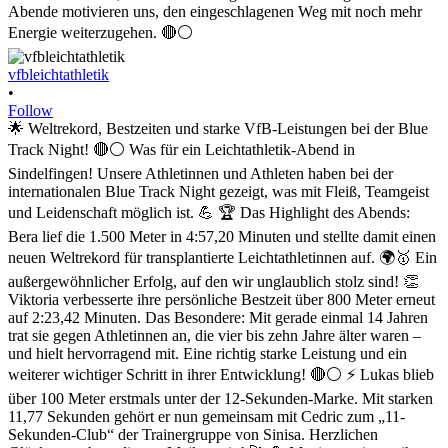
vfbleichtathletik
•
Follow
🌟 Weltrekord, Bestzeiten und starke VfB-Leistungen bei der Blue
Track Night! 🔴⚪ Was für ein Leichtathletik-Abend in
Sindelfingen! Unsere Athletinnen und Athleten haben bei der
internationalen Blue Track Night gezeigt, was mit Fleiß, Teamgeist
und Leidenschaft möglich ist. 💪 🏆 Das Highlight des Abends:
Bera lief die 1.500 Meter in 4:57,20 Minuten und stellte damit einen
neuen Weltrekord für transplantierte Leichtathletinnen auf. 🌍🥇 Ein
außergewöhnlicher Erfolg, auf den wir unglaublich stolz sind! 👏
Viktoria verbesserte ihre persönliche Bestzeit über 800 Meter erneut
auf 2:23,42 Minuten. Das Besondere: Mit gerade einmal 14 Jahren
trat sie gegen Athletinnen an, die vier bis zehn Jahre älter waren –
und hielt hervorragend mit. Eine richtig starke Leistung und ein
weiterer wichtiger Schritt in ihrer Entwicklung! 🔴⚪ ⚡ Lukas blieb
über 100 Meter erstmals unter der 12-Sekunden-Marke. Mit starken
11,77 Sekunden gehört er nun gemeinsam mit Cedric zum „11-
Sekunden-Club“ der Trainergruppe von Sinisa. Herzlichen