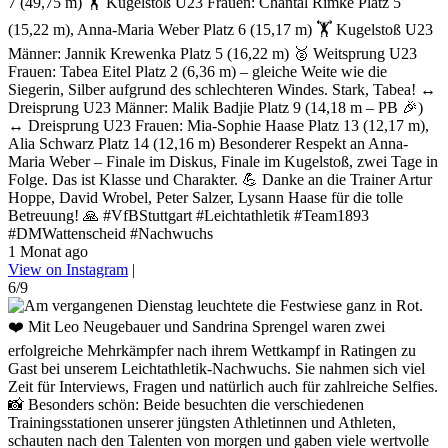
7 (49,75 m) 🏋️ Kugelstoß U23 Frauen: Chantal Rimke Platz 5
(15,22 m), Anna-Maria Weber Platz 6 (15,17 m) 🏋️ Kugelstoß U23
Männer: Jannik Krewenka Platz 5 (16,22 m) 🥈 Weitsprung U23
Frauen: Tabea Eitel Platz 2 (6,36 m) – gleiche Weite wie die
Siegerin, Silber aufgrund des schlechteren Windes. Stark, Tabea! ↔️
Dreisprung U23 Männer: Malik Badjie Platz 9 (14,18 m – PB 🎉)
↔️ Dreisprung U23 Frauen: Mia-Sophie Haase Platz 13 (12,17 m),
Alia Schwarz Platz 14 (12,16 m) Besonderer Respekt an Anna-
Maria Weber – Finale im Diskus, Finale im Kugelstoß, zwei Tage in
Folge. Das ist Klasse und Charakter. 💪 Danke an die Trainer Artur
Hoppe, David Wrobel, Peter Salzer, Lysann Haase für die tolle
Betreuung! 🙏 #VfBStuttgart #Leichtathletik #Team1893
#DMWattenscheid #Nachwuchs
1 Monat ago
View on Instagram
|
6/9