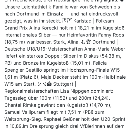
Unsere Leichtathletik-Familie war von Schweden bis
nach Dortmund im Einsatz — und hat eindrucksvoll
gezeigt, was in ihr steckt. 🇸🇪 Karlstad | Folksam
Grand Prix Alina Korecki holt mit 18,21 m im Kugelstoß
internationales Silber — nur Heimfavoritin Fanny Roos
(18,75 m) war besser. Stark, Alina! 💪🏆 Dortmund |
Deutsche U18/U16-Meisterschaften Anna-Maria Weber
liefert ein starkes Doppel: Silber im Diskus (54,38 m,
PB) und Bronze im Kugelstoß (15,01 m). Felicia
Spengler Castillo springt im Hochsprung-Finale W15
1,61 m (Platz 6), Maja Decker steht im 100m-Halbfinale
W15 am Start. 🥈🥉🏟️ Stuttgart |
Regionalmeisterschaften Lisa Nippgen dominiert:
Tagessieg über 100m (11,52) und 200m (24,24).
Chantal Rimke gewinnt den Kugelstoß (14,70 m),
Samuel Vallipuram fliegt mit 7,51 m (PB!) zum
Weitsprung-Sieg. Raphael Geißner holt den U20-Sprint
in 10,89.Im Dreisprung gleich drei VfBlerinnen auf dem