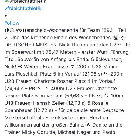
vfbleichtathletik
•
Follow
🔴⚪ Wattenscheid-Wochenende für Team 1893 – Teil
2! Und das krönende Finale des Wochenendes: 🏆 🥇
DEUTSCHER MEISTER! Nick Thumm holt den U23-Titel
im Speerwurf mit 78,47 Metern – erster Wurf, Führung,
Titel. Souverän von Anfang bis Ende. Glückwunsch,
Nick! 🎯 Weitere Ergebnisse: 🏃 200m U23 Männer:
Lars Pluschkell Platz 5 im Vorlauf (21,98 s) 🏃 200m
U23 Frauen: Charlotte Rosner Platz 4 im Vorlauf
(24,94 s – PB 🎉) 🏃 400m U23 Frauen: Charlotte
Rosner Platz 5 im Vorlauf (56,68 s – PB 🎉) 🏃 100m
U18 Frauen: Hannah Zeiler (12,73 s) & Rosalie
Spannbauer (12,72 s) – für beide die erste Deutsche
Meisterschaft als Einzelstarterinnen! Herzlich
willkommen auf der großen Bühne. 🌟 Danke an die
Trainer Micky Corucle, Michael Nager und Paolo