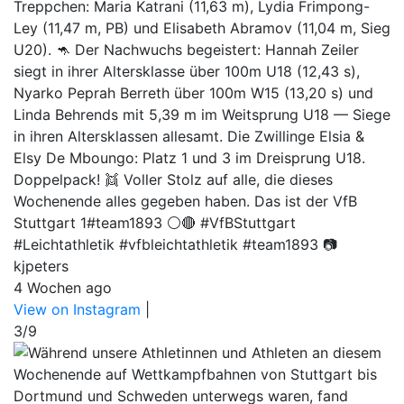
Treppchen: Maria Katrani (11,63 m), Lydia Frimpong-
Ley (11,47 m, PB) und Elisabeth Abramov (11,04 m, Sieg
U20). 🦘 Der Nachwuchs begeistert: Hannah Zeiler
siegt in ihrer Altersklasse über 100m U18 (12,43 s),
Nyarko Peprah Berreth über 100m W15 (13,20 s) und
Linda Behrends mit 5,39 m im Weitsprung U18 — Siege
in ihren Altersklassen allesamt. Die Zwillinge Elsia &
Elsy De Mboungo: Platz 1 und 3 im Dreisprung U18.
Doppelpack! 👯 Voller Stolz auf alle, die dieses
Wochenende alles gegeben haben. Das ist der VfB
Stuttgart 1#team1893 ⚪🔴 #VfBStuttgart
#Leichtathletik #vfbleichtathletik #team1893 📷
kjpeters
4 Wochen ago
View on Instagram
|
3/9