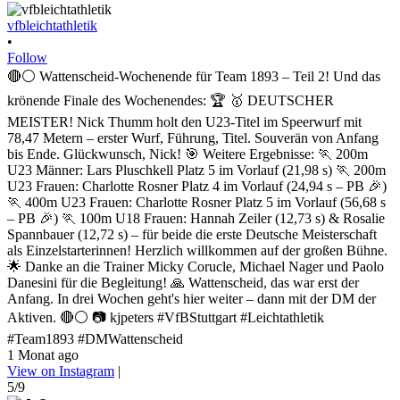
vfbleichtathletik
•
Follow
🔴⚪ Wattenscheid-Wochenende für Team 1893 – Teil 2! Und das
krönende Finale des Wochenendes: 🏆 🥇 DEUTSCHER
MEISTER! Nick Thumm holt den U23-Titel im Speerwurf mit
78,47 Metern – erster Wurf, Führung, Titel. Souverän von Anfang
bis Ende. Glückwunsch, Nick! 🎯 Weitere Ergebnisse: 🏃 200m
U23 Männer: Lars Pluschkell Platz 5 im Vorlauf (21,98 s) 🏃 200m
U23 Frauen: Charlotte Rosner Platz 4 im Vorlauf (24,94 s – PB 🎉)
🏃 400m U23 Frauen: Charlotte Rosner Platz 5 im Vorlauf (56,68 s
– PB 🎉) 🏃 100m U18 Frauen: Hannah Zeiler (12,73 s) & Rosalie
Spannbauer (12,72 s) – für beide die erste Deutsche Meisterschaft
als Einzelstarterinnen! Herzlich willkommen auf der großen Bühne.
🌟 Danke an die Trainer Micky Corucle, Michael Nager und Paolo
Danesini für die Begleitung! 🙏 Wattenscheid, das war erst der
Anfang. In drei Wochen geht's hier weiter – dann mit der DM der
Aktiven. 🔴⚪ 📷 kjpeters #VfBStuttgart #Leichtathletik
#Team1893 #DMWattenscheid
1 Monat ago
View on Instagram
|
5/9