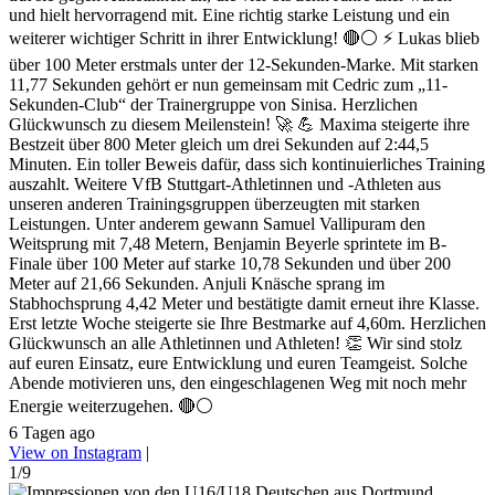
und hielt hervorragend mit. Eine richtig starke Leistung und ein
weiterer wichtiger Schritt in ihrer Entwicklung! 🔴⚪ ⚡ Lukas blieb
über 100 Meter erstmals unter der 12-Sekunden-Marke. Mit starken
11,77 Sekunden gehört er nun gemeinsam mit Cedric zum „11-
Sekunden-Club“ der Trainergruppe von Sinisa. Herzlichen
Glückwunsch zu diesem Meilenstein! 🚀 💪 Maxima steigerte ihre
Bestzeit über 800 Meter gleich um drei Sekunden auf 2:44,5
Minuten. Ein toller Beweis dafür, dass sich kontinuierliches Training
auszahlt. Weitere VfB Stuttgart-Athletinnen und -Athleten aus
unseren anderen Trainingsgruppen überzeugten mit starken
Leistungen. Unter anderem gewann Samuel Vallipuram den
Weitsprung mit 7,48 Metern, Benjamin Beyerle sprintete im B-
Finale über 100 Meter auf starke 10,78 Sekunden und über 200
Meter auf 21,66 Sekunden. Anjuli Knäsche sprang im
Stabhochsprung 4,42 Meter und bestätigte damit erneut ihre Klasse.
Erst letzte Woche steigerte sie Ihre Bestmarke auf 4,60m. Herzlichen
Glückwunsch an alle Athletinnen und Athleten! 👏 Wir sind stolz
auf euren Einsatz, eure Entwicklung und euren Teamgeist. Solche
Abende motivieren uns, den eingeschlagenen Weg mit noch mehr
Energie weiterzugehen. 🔴⚪
6 Tagen ago
View on Instagram
|
1/9