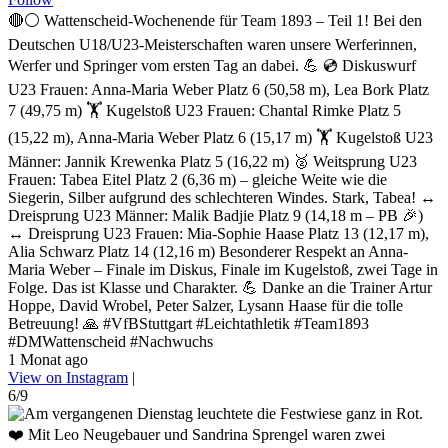
🔴⚪ Wattenscheid-Wochenende für Team 1893 – Teil 1! Bei den
Deutschen U18/U23-Meisterschaften waren unsere Werferinnen,
Werfer und Springer vom ersten Tag an dabei. 💪 💿 Diskuswurf
U23 Frauen: Anna-Maria Weber Platz 6 (50,58 m), Lea Bork Platz
7 (49,75 m) 🏋️ Kugelstoß U23 Frauen: Chantal Rimke Platz 5
(15,22 m), Anna-Maria Weber Platz 6 (15,17 m) 🏋️ Kugelstoß U23
Männer: Jannik Krewenka Platz 5 (16,22 m) 🥈 Weitsprung U23
Frauen: Tabea Eitel Platz 2 (6,36 m) – gleiche Weite wie die
Siegerin, Silber aufgrund des schlechteren Windes. Stark, Tabea! ↔️
Dreisprung U23 Männer: Malik Badjie Platz 9 (14,18 m – PB 🎉)
↔️ Dreisprung U23 Frauen: Mia-Sophie Haase Platz 13 (12,17 m),
Alia Schwarz Platz 14 (12,16 m) Besonderer Respekt an Anna-
Maria Weber – Finale im Diskus, Finale im Kugelstoß, zwei Tage in
Folge. Das ist Klasse und Charakter. 💪 Danke an die Trainer Artur
Hoppe, David Wrobel, Peter Salzer, Lysann Haase für die tolle
Betreuung! 🙏 #VfBStuttgart #Leichtathletik #Team1893
#DMWattenscheid #Nachwuchs
1 Monat ago
View on Instagram
|
6/9