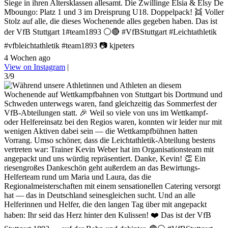
Siege in ihren Altersklassen allesamt. Die Zwillinge Elsia & Elsy De
Mboungo: Platz 1 und 3 im Dreisprung U18. Doppelpack! 👯 Voller
Stolz auf alle, die dieses Wochenende alles gegeben haben. Das ist
der VfB Stuttgart 1#team1893 ⚪🔴 #VfBStuttgart #Leichtathletik
#vfbleichtathletik #team1893 📷 kjpeters
4 Wochen ago
View on Instagram
|
3/9