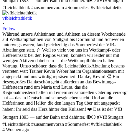
vfbleichtathletik
•
Follow
Während unsere Athletinnen und Athleten an diesem Wochenende
auf Wettkampfbahnen von Stuttgart bis Dortmund und Schweden
unterwegs waren, fand gleichzeitig das Sommerfest der VfB-
Abteilungen statt. 🎉 Weil so viele von uns im Wettkampf- oder
Helfereinsatz bei den Regios waren, konnten wir leider nur mit
wenigen Aktiven dabei sein — die Wettkampfbühnen hatten
Vorrang. Umso schöner, dass die Leichtathletik-Abteilung bestens
vertreten war: Trainer Kevin Weber hat im Organisationsteam mit
angepackt und uns würdig repräsentiert. Danke, Kevin! 👏 Ein
riesengroßes Dankeschön geht außerdem an das Bewirtungs-
Helferteam rund um Maria und Laura, das die
Regionalmeisterschaften mit einem sensationellen Catering versorgt
hat — das in Deutschland seinesgleichen sucht. Und an alle
Helferinnen und Helfer, die den langen Tag über mit angepackt
haben: Ihr seid das Herz hinter den Kulissen! ❤️ Das ist der VfB
Stuttgart 1893 — auf der Bahn und dahinter. 🔴⚪ #VfBStuttgart
#Leichtathletik #zusammenvoran #Sommerfest #vfbleichathletik
4 Wochen ago