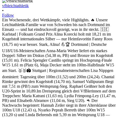
vfbleichtathletik
•
Follow
Ein Wochenende, drei Wettkämpfe, viele Highlights. 🔥 Unsere
Leichtathletik-Familie war von Schweden bis nach Dortmund im
Einsatz — und hat eindrucksvoll gezeigt, was in ihr steckt. 🇸🇪
Karlstad | Folksam Grand Prix Alina Korecki holt mit 18,21 m im
Kugelstoß internationales Silber — nur Heimfavoritin Fanny Roos
(18,75 m) war besser. Stark, Alina! 💪🏆 Dortmund | Deutsche
U18/U16-Meisterschaften Anna-Maria Weber liefert ein starkes
Doppel: Silber im Diskus (54,38 m, PB) und Bronze im Kugelstoß
(15,01 m). Felicia Spengler Castillo springt im Hochsprung-Finale
W15 1,61 m (Platz 6), Maja Decker steht im 100m-Halbfinale W15
am Start. 🥈🥉🏟️ Stuttgart | Regionalmeisterschaften Lisa Nippgen
dominiert: Tagessieg über 100m (11,52) und 200m (24,24). Chantal
Rimke gewinnt den Kugelstoß (14,70 m), Samuel Vallipuram fliegt
mit 7,51 m (PB!) zum Weitsprung-Sieg. Raphael Geißner holt den
U20-Sprint in 10,89.Im Dreisprung gleich drei VfBlerinnen auf dem
Treppchen: Maria Katrani (11,63 m), Lydia Frimpong-Ley (11,47 m,
PB) und Elisabeth Abramov (11,04 m, Sieg U20). 🦘 Der
Nachwuchs begeistert: Hannah Zeiler siegt in ihrer Altersklasse über
100m U18 (12,43 s), Nyarko Peprah Berreth über 100m W15
(13,20 s) und Linda Behrends mit 5,39 m im Weitsprung U18 —