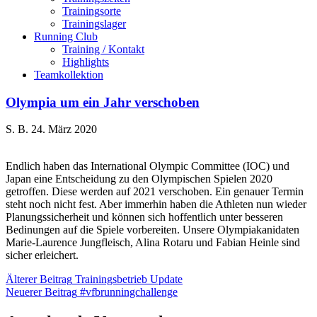
Trainingsorte
Trainingslager
Running Club
Training / Kontakt
Highlights
Teamkollektion
Olympia um ein Jahr verschoben
S. B.
24. März 2020
Endlich haben das International Olympic Committee (IOC) und
Japan eine Entscheidung zu den Olympischen Spielen 2020
getroffen. Diese werden auf 2021 verschoben. Ein genauer Termin
steht noch nicht fest. Aber immerhin haben die Athleten nun wieder
Planungssicherheit und können sich hoffentlich unter besseren
Bedinungen auf die Spiele vorbereiten. Unsere Olympiakanidaten
Marie-Laurence Jungfleisch, Alina Rotaru und Fabian Heinle sind
sicher erleichert.
Beitragsnavigation
Älterer Beitrag
Trainingsbetrieb Update
Neuerer Beitrag
#vfbrunningchallenge