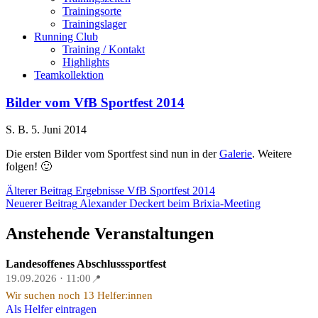
Trainingsorte
Trainingslager
Running Club
Training / Kontakt
Highlights
Teamkollektion
Bilder vom VfB Sportfest 2014
S. B.
5. Juni 2014
Die ersten Bilder vom Sportfest sind nun in der
Galerie
. Weitere
folgen! 🙂
Beitragsnavigation
Älterer Beitrag
Ergebnisse VfB Sportfest 2014
Neuerer Beitrag
Alexander Deckert beim Brixia-Meeting
Anstehende Veranstaltungen
Landesoffenes Abschlusssportfest
19.09.2026 · 11:00
📍
Wir suchen noch 13 Helfer:innen
Als Helfer eintragen