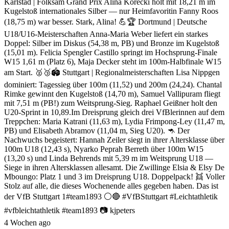
Karlstad | Folksam Grand Prix Alina Korecki holt mit 18,21 m im
Kugelstoß internationales Silber — nur Heimfavoritin Fanny Roos
(18,75 m) war besser. Stark, Alina! 💪🏆 Dortmund | Deutsche
U18/U16-Meisterschaften Anna-Maria Weber liefert ein starkes
Doppel: Silber im Diskus (54,38 m, PB) und Bronze im Kugelstoß
(15,01 m). Felicia Spengler Castillo springt im Hochsprung-Finale
W15 1,61 m (Platz 6), Maja Decker steht im 100m-Halbfinale W15
am Start. 🥈🥉🏟️ Stuttgart | Regionalmeisterschaften Lisa Nippgen
dominiert: Tagessieg über 100m (11,52) und 200m (24,24). Chantal
Rimke gewinnt den Kugelstoß (14,70 m), Samuel Vallipuram fliegt
mit 7,51 m (PB!) zum Weitsprung-Sieg. Raphael Geißner holt den
U20-Sprint in 10,89.Im Dreisprung gleich drei VfBlerinnen auf dem
Treppchen: Maria Katrani (11,63 m), Lydia Frimpong-Ley (11,47 m,
PB) und Elisabeth Abramov (11,04 m, Sieg U20). 🦘 Der
Nachwuchs begeistert: Hannah Zeiler siegt in ihrer Altersklasse über
100m U18 (12,43 s), Nyarko Peprah Berreth über 100m W15
(13,20 s) und Linda Behrends mit 5,39 m im Weitsprung U18 —
Siege in ihren Altersklassen allesamt. Die Zwillinge Elsia & Elsy De
Mboungo: Platz 1 und 3 im Dreisprung U18. Doppelpack! 👯 Voller
Stolz auf alle, die dieses Wochenende alles gegeben haben. Das ist
der VfB Stuttgart 1#team1893 ⚪🔴 #VfBStuttgart #Leichtathletik
#vfbleichtathletik #team1893 📷 kjpeters
4 Wochen ago