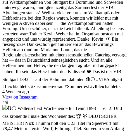
auf Wettkampfbahnen von Stuttgart bis Dortmund und Schweden
unterwegs waren, fand gleichzeitig das Sommerfest der VfB-
Abteilungen statt. 🎉 Weil so viele von uns im Wettkampf- oder
Helfereinsatz bei den Regios waren, konnten wir leider nur mit
wenigen Aktiven dabei sein — die Wettkampfbühnen hatten
Vorrang. Umso schöner, dass die Leichtathletik-Abteilung bestens
vertreten war: Trainer Kevin Weber hat im Organisationsteam mit
angepackt und uns würdig repräsentiert. Danke, Kevin! 👏 Ein
riesengroßes Dankeschön geht außerdem an das Bewirtungs-
Helferteam rund um Maria und Laura, das die
Regionalmeisterschaften mit einem sensationellen Catering versorgt
hat — das in Deutschland seinesgleichen sucht. Und an alle
Helferinnen und Helfer, die den langen Tag über mit angepackt
haben: Ihr seid das Herz hinter den Kulissen! ❤️ Das ist der VfB
Stuttgart 1893 — auf der Bahn und dahinter. 🔴⚪ #VfBStuttgart
#Leichtathletik #zusammenvoran #Sommerfest #vfbleichathletik
4 Wochen ago
View on Instagram
|
4/9