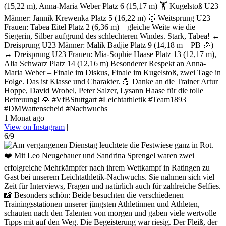
(15,22 m), Anna-Maria Weber Platz 6 (15,17 m) 🏋️ Kugelstoß U23
Männer: Jannik Krewenka Platz 5 (16,22 m) 🥈 Weitsprung U23
Frauen: Tabea Eitel Platz 2 (6,36 m) – gleiche Weite wie die
Siegerin, Silber aufgrund des schlechteren Windes. Stark, Tabea! ↔️
Dreisprung U23 Männer: Malik Badjie Platz 9 (14,18 m – PB 🎉)
↔️ Dreisprung U23 Frauen: Mia-Sophie Haase Platz 13 (12,17 m),
Alia Schwarz Platz 14 (12,16 m) Besonderer Respekt an Anna-
Maria Weber – Finale im Diskus, Finale im Kugelstoß, zwei Tage in
Folge. Das ist Klasse und Charakter. 💪 Danke an die Trainer Artur
Hoppe, David Wrobel, Peter Salzer, Lysann Haase für die tolle
Betreuung! 🙏 #VfBStuttgart #Leichtathletik #Team1893
#DMWattenscheid #Nachwuchs
1 Monat ago
View on Instagram
|
6/9