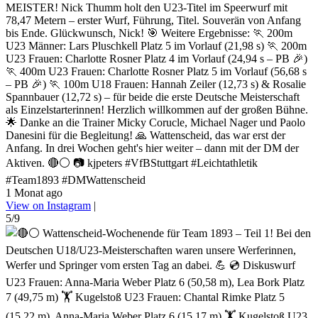
MEISTER! Nick Thumm holt den U23-Titel im Speerwurf mit
78,47 Metern – erster Wurf, Führung, Titel. Souverän von Anfang
bis Ende. Glückwunsch, Nick! 🎯 Weitere Ergebnisse: 🏃 200m
U23 Männer: Lars Pluschkell Platz 5 im Vorlauf (21,98 s) 🏃 200m
U23 Frauen: Charlotte Rosner Platz 4 im Vorlauf (24,94 s – PB 🎉)
🏃 400m U23 Frauen: Charlotte Rosner Platz 5 im Vorlauf (56,68 s
– PB 🎉) 🏃 100m U18 Frauen: Hannah Zeiler (12,73 s) & Rosalie
Spannbauer (12,72 s) – für beide die erste Deutsche Meisterschaft
als Einzelstarterinnen! Herzlich willkommen auf der großen Bühne.
🌟 Danke an die Trainer Micky Corucle, Michael Nager und Paolo
Danesini für die Begleitung! 🙏 Wattenscheid, das war erst der
Anfang. In drei Wochen geht's hier weiter – dann mit der DM der
Aktiven. 🔴⚪ 📷 kjpeters #VfBStuttgart #Leichtathletik
#Team1893 #DMWattenscheid
1 Monat ago
View on Instagram
|
5/9