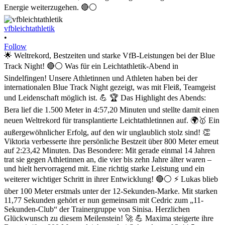
vfbleichtathletik
•
Follow
🌟 Weltrekord, Bestzeiten und starke VfB-Leistungen bei der Blue
Track Night! 🔴⚪ Was für ein Leichtathletik-Abend in
Sindelfingen! Unsere Athletinnen und Athleten haben bei der
internationalen Blue Track Night gezeigt, was mit Fleiß, Teamgeist
und Leidenschaft möglich ist. 💪 🏆 Das Highlight des Abends:
Bera lief die 1.500 Meter in 4:57,20 Minuten und stellte damit einen
neuen Weltrekord für transplantierte Leichtathletinnen auf. 🌍🥇 Ein
außergewöhnlicher Erfolg, auf den wir unglaublich stolz sind! 👏
Viktoria verbesserte ihre persönliche Bestzeit über 800 Meter erneut
auf 2:23,42 Minuten. Das Besondere: Mit gerade einmal 14 Jahren
trat sie gegen Athletinnen an, die vier bis zehn Jahre älter waren –
und hielt hervorragend mit. Eine richtig starke Leistung und ein
weiterer wichtiger Schritt in ihrer Entwicklung! 🔴⚪ ⚡ Lukas blieb
über 100 Meter erstmals unter der 12-Sekunden-Marke. Mit starken
11,77 Sekunden gehört er nun gemeinsam mit Cedric zum „11-
Sekunden-Club“ der Trainergruppe von Sinisa. Herzlichen
Glückwunsch zu diesem Meilenstein! 🚀 💪 Maxima steigerte ihre