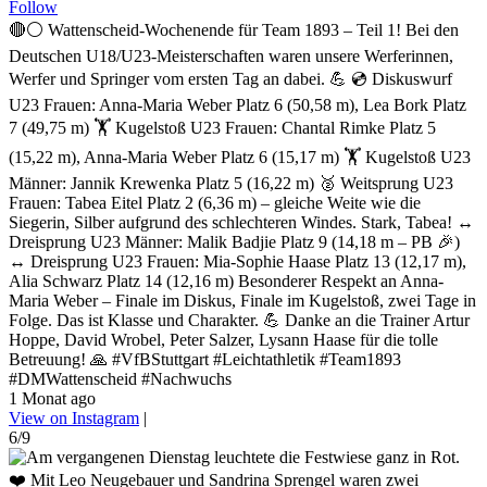
Follow
🔴⚪ Wattenscheid-Wochenende für Team 1893 – Teil 1! Bei den
Deutschen U18/U23-Meisterschaften waren unsere Werferinnen,
Werfer und Springer vom ersten Tag an dabei. 💪 💿 Diskuswurf
U23 Frauen: Anna-Maria Weber Platz 6 (50,58 m), Lea Bork Platz
7 (49,75 m) 🏋️ Kugelstoß U23 Frauen: Chantal Rimke Platz 5
(15,22 m), Anna-Maria Weber Platz 6 (15,17 m) 🏋️ Kugelstoß U23
Männer: Jannik Krewenka Platz 5 (16,22 m) 🥈 Weitsprung U23
Frauen: Tabea Eitel Platz 2 (6,36 m) – gleiche Weite wie die
Siegerin, Silber aufgrund des schlechteren Windes. Stark, Tabea! ↔️
Dreisprung U23 Männer: Malik Badjie Platz 9 (14,18 m – PB 🎉)
↔️ Dreisprung U23 Frauen: Mia-Sophie Haase Platz 13 (12,17 m),
Alia Schwarz Platz 14 (12,16 m) Besonderer Respekt an Anna-
Maria Weber – Finale im Diskus, Finale im Kugelstoß, zwei Tage in
Folge. Das ist Klasse und Charakter. 💪 Danke an die Trainer Artur
Hoppe, David Wrobel, Peter Salzer, Lysann Haase für die tolle
Betreuung! 🙏 #VfBStuttgart #Leichtathletik #Team1893
#DMWattenscheid #Nachwuchs
1 Monat ago
View on Instagram
|
6/9