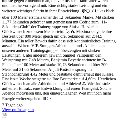
trat sie gegen Athletinnen an, die vier bis zehn Jahre älter waren –
und hielt hervorragend mit. Eine richtig starke Leistung und ein
weiterer wichtiger Schritt in ihrer Entwicklung! 🔴⚪ ⚡ Lukas blieb
über 100 Meter erstmals unter der 12-Sekunden-Marke. Mit starken
11,77 Sekunden gehört er nun gemeinsam mit Cedric zum „11-
Sekunden-Club“ der Trainergruppe von Sinisa. Herzlichen
Glückwunsch zu diesem Meilenstein! 🚀 💪 Maxima steigerte ihre
Bestzeit über 800 Meter gleich um drei Sekunden auf 2:44,5
Minuten. Ein toller Beweis dafür, dass sich kontinuierliches Training
auszahlt. Weitere VfB Stuttgart-Athletinnen und -Athleten aus
unseren anderen Trainingsgruppen überzeugten mit starken
Leistungen. Unter anderem gewann Samuel Vallipuram den
Weitsprung mit 7,48 Metern, Benjamin Beyerle sprintete im B-
Finale über 100 Meter auf starke 10,78 Sekunden und über 200
Meter auf 21,66 Sekunden. Anjuli Knäsche sprang im
Stabhochsprung 4,42 Meter und bestätigte damit erneut ihre Klasse.
Erst letzte Woche steigerte sie Ihre Bestmarke auf 4,60m. Herzlichen
Glückwunsch an alle Athletinnen und Athleten! 👏 Wir sind stolz
auf euren Einsatz, eure Entwicklung und euren Teamgeist. Solche
Abende motivieren uns, den eingeschlagenen Weg mit noch mehr
Energie weiterzugehen. 🔴⚪
7 Tagen ago
View on Instagram
|
1/9