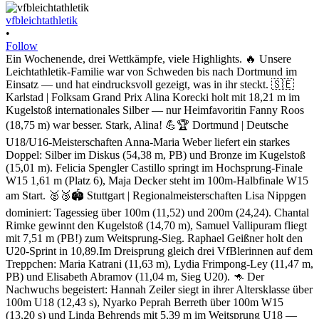
vfbleichtathletik
•
Follow
Ein Wochenende, drei Wettkämpfe, viele Highlights. 🔥 Unsere
Leichtathletik-Familie war von Schweden bis nach Dortmund im
Einsatz — und hat eindrucksvoll gezeigt, was in ihr steckt. 🇸🇪
Karlstad | Folksam Grand Prix Alina Korecki holt mit 18,21 m im
Kugelstoß internationales Silber — nur Heimfavoritin Fanny Roos
(18,75 m) war besser. Stark, Alina! 💪🏆 Dortmund | Deutsche
U18/U16-Meisterschaften Anna-Maria Weber liefert ein starkes
Doppel: Silber im Diskus (54,38 m, PB) und Bronze im Kugelstoß
(15,01 m). Felicia Spengler Castillo springt im Hochsprung-Finale
W15 1,61 m (Platz 6), Maja Decker steht im 100m-Halbfinale W15
am Start. 🥈🥉🏟️ Stuttgart | Regionalmeisterschaften Lisa Nippgen
dominiert: Tagessieg über 100m (11,52) und 200m (24,24). Chantal
Rimke gewinnt den Kugelstoß (14,70 m), Samuel Vallipuram fliegt
mit 7,51 m (PB!) zum Weitsprung-Sieg. Raphael Geißner holt den
U20-Sprint in 10,89.Im Dreisprung gleich drei VfBlerinnen auf dem
Treppchen: Maria Katrani (11,63 m), Lydia Frimpong-Ley (11,47 m,
PB) und Elisabeth Abramov (11,04 m, Sieg U20). 🦘 Der
Nachwuchs begeistert: Hannah Zeiler siegt in ihrer Altersklasse über
100m U18 (12,43 s), Nyarko Peprah Berreth über 100m W15
(13,20 s) und Linda Behrends mit 5,39 m im Weitsprung U18 —