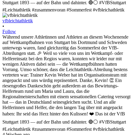
vfbleichtathletik
•
Follow
Während unsere Athletinnen und Athleten an diesem Wochenende
auf Wettkampfbahnen von Stuttgart bis Dortmund und Schweden
unterwegs waren, fand gleichzeitig das Sommerfest der VfB-
Abteilungen statt. 🎉 Weil so viele von uns im Wettkampf- oder
Helfereinsatz bei den Regios waren, konnten wir leider nur mit
wenigen Aktiven dabei sein — die Wettkampfbühnen hatten
Vorrang. Umso schöner, dass die Leichtathletik-Abteilung bestens
vertreten war: Trainer Kevin Weber hat im Organisationsteam mit
angepackt und uns würdig repräsentiert. Danke, Kevin! 👏 Ein
riesengroßes Dankeschön geht außerdem an das Bewirtungs-
Helferteam rund um Maria und Laura, das die
Regionalmeisterschaften mit einem sensationellen Catering versorgt
hat — das in Deutschland seinesgleichen sucht. Und an alle
Helferinnen und Helfer, die den langen Tag über mit angepackt
haben: Ihr seid das Herz hinter den Kulissen! ❤️ Das ist der VfB
Stuttgart 1893 — auf der Bahn und dahinter. 🔴⚪ #VfBStuttgart
#Leichtathletik #zusammenvoran #Sommerfest #vfbleichathletik
4 Wochen ago