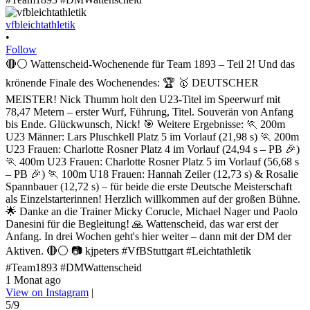
vfbleichtathletik
•
Follow
🔴⚪ Wattenscheid-Wochenende für Team 1893 – Teil 2! Und das
krönende Finale des Wochenendes: 🏆 🥇 DEUTSCHER
MEISTER! Nick Thumm holt den U23-Titel im Speerwurf mit
78,47 Metern – erster Wurf, Führung, Titel. Souverän von Anfang
bis Ende. Glückwunsch, Nick! 🎯 Weitere Ergebnisse: 🏃 200m
U23 Männer: Lars Pluschkell Platz 5 im Vorlauf (21,98 s) 🏃 200m
U23 Frauen: Charlotte Rosner Platz 4 im Vorlauf (24,94 s – PB 🎉)
🏃 400m U23 Frauen: Charlotte Rosner Platz 5 im Vorlauf (56,68 s
– PB 🎉) 🏃 100m U18 Frauen: Hannah Zeiler (12,73 s) & Rosalie
Spannbauer (12,72 s) – für beide die erste Deutsche Meisterschaft
als Einzelstarterinnen! Herzlich willkommen auf der großen Bühne.
🌟 Danke an die Trainer Micky Corucle, Michael Nager und Paolo
Danesini für die Begleitung! 🙏 Wattenscheid, das war erst der
Anfang. In drei Wochen geht's hier weiter – dann mit der DM der
Aktiven. 🔴⚪ 📷 kjpeters #VfBStuttgart #Leichtathletik
#Team1893 #DMWattenscheid
1 Monat ago
View on Instagram
|
5/9