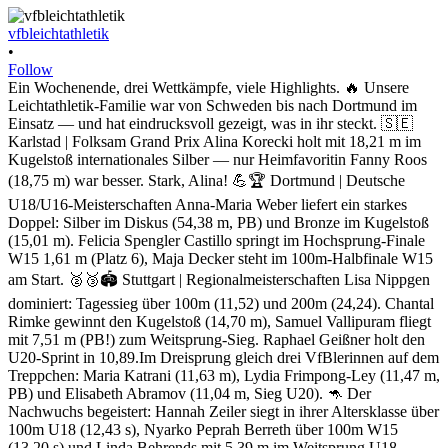
vfbleichtathletik
•
Follow
Ein Wochenende, drei Wettkämpfe, viele Highlights. 🔥 Unsere
Leichtathletik-Familie war von Schweden bis nach Dortmund im
Einsatz — und hat eindrucksvoll gezeigt, was in ihr steckt. 🇸🇪
Karlstad | Folksam Grand Prix Alina Korecki holt mit 18,21 m im
Kugelstoß internationales Silber — nur Heimfavoritin Fanny Roos
(18,75 m) war besser. Stark, Alina! 💪🏆 Dortmund | Deutsche
U18/U16-Meisterschaften Anna-Maria Weber liefert ein starkes
Doppel: Silber im Diskus (54,38 m, PB) und Bronze im Kugelstoß
(15,01 m). Felicia Spengler Castillo springt im Hochsprung-Finale
W15 1,61 m (Platz 6), Maja Decker steht im 100m-Halbfinale W15
am Start. 🥈🥉🏟️ Stuttgart | Regionalmeisterschaften Lisa Nippgen
dominiert: Tagessieg über 100m (11,52) und 200m (24,24). Chantal
Rimke gewinnt den Kugelstoß (14,70 m), Samuel Vallipuram fliegt
mit 7,51 m (PB!) zum Weitsprung-Sieg. Raphael Geißner holt den
U20-Sprint in 10,89.Im Dreisprung gleich drei VfBlerinnen auf dem
Treppchen: Maria Katrani (11,63 m), Lydia Frimpong-Ley (11,47 m,
PB) und Elisabeth Abramov (11,04 m, Sieg U20). 🦘 Der
Nachwuchs begeistert: Hannah Zeiler siegt in ihrer Altersklasse über
100m U18 (12,43 s), Nyarko Peprah Berreth über 100m W15
(13,20 s) und Linda Behrends mit 5,39 m im Weitsprung U18 —