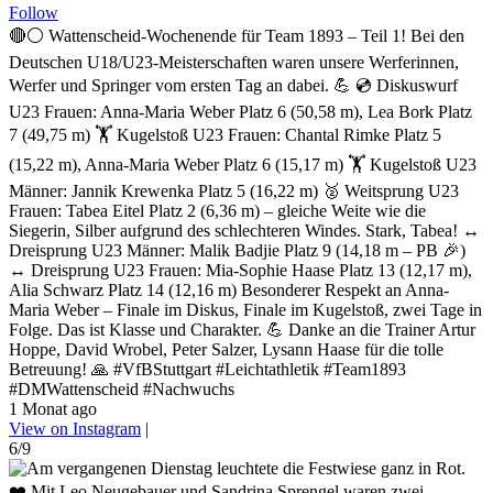
Follow
🔴⚪ Wattenscheid-Wochenende für Team 1893 – Teil 1! Bei den
Deutschen U18/U23-Meisterschaften waren unsere Werferinnen,
Werfer und Springer vom ersten Tag an dabei. 💪 💿 Diskuswurf
U23 Frauen: Anna-Maria Weber Platz 6 (50,58 m), Lea Bork Platz
7 (49,75 m) 🏋️ Kugelstoß U23 Frauen: Chantal Rimke Platz 5
(15,22 m), Anna-Maria Weber Platz 6 (15,17 m) 🏋️ Kugelstoß U23
Männer: Jannik Krewenka Platz 5 (16,22 m) 🥈 Weitsprung U23
Frauen: Tabea Eitel Platz 2 (6,36 m) – gleiche Weite wie die
Siegerin, Silber aufgrund des schlechteren Windes. Stark, Tabea! ↔️
Dreisprung U23 Männer: Malik Badjie Platz 9 (14,18 m – PB 🎉)
↔️ Dreisprung U23 Frauen: Mia-Sophie Haase Platz 13 (12,17 m),
Alia Schwarz Platz 14 (12,16 m) Besonderer Respekt an Anna-
Maria Weber – Finale im Diskus, Finale im Kugelstoß, zwei Tage in
Folge. Das ist Klasse und Charakter. 💪 Danke an die Trainer Artur
Hoppe, David Wrobel, Peter Salzer, Lysann Haase für die tolle
Betreuung! 🙏 #VfBStuttgart #Leichtathletik #Team1893
#DMWattenscheid #Nachwuchs
1 Monat ago
View on Instagram
|
6/9