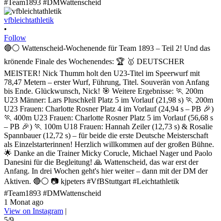
vfbleichtathletik
•
Follow
🔴⚪ Wattenscheid-Wochenende für Team 1893 – Teil 2! Und das
krönende Finale des Wochenendes: 🏆 🥇 DEUTSCHER
MEISTER! Nick Thumm holt den U23-Titel im Speerwurf mit
78,47 Metern – erster Wurf, Führung, Titel. Souverän von Anfang
bis Ende. Glückwunsch, Nick! 🎯 Weitere Ergebnisse: 🏃 200m
U23 Männer: Lars Pluschkell Platz 5 im Vorlauf (21,98 s) 🏃 200m
U23 Frauen: Charlotte Rosner Platz 4 im Vorlauf (24,94 s – PB 🎉)
🏃 400m U23 Frauen: Charlotte Rosner Platz 5 im Vorlauf (56,68 s
– PB 🎉) 🏃 100m U18 Frauen: Hannah Zeiler (12,73 s) & Rosalie
Spannbauer (12,72 s) – für beide die erste Deutsche Meisterschaft
als Einzelstarterinnen! Herzlich willkommen auf der großen Bühne.
🌟 Danke an die Trainer Micky Corucle, Michael Nager und Paolo
Danesini für die Begleitung! 🙏 Wattenscheid, das war erst der
Anfang. In drei Wochen geht's hier weiter – dann mit der DM der
Aktiven. 🔴⚪ 📷 kjpeters #VfBStuttgart #Leichtathletik
#Team1893 #DMWattenscheid
1 Monat ago
View on Instagram
|
5/9