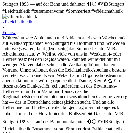
vfbleichtathletik
•
Follow
Während unsere Athletinnen und Athleten an diesem Wochenende
auf Wettkampfbahnen von Stuttgart bis Dortmund und Schweden
unterwegs waren, fand gleichzeitig das Sommerfest der VfB-
Abteilungen statt. 🎉 Weil so viele von uns im Wettkampf- oder
Helfereinsatz bei den Regios waren, konnten wir leider nur mit
wenigen Aktiven dabei sein — die Wettkampfbühnen hatten
Vorrang. Umso schöner, dass die Leichtathletik-Abteilung bestens
vertreten war: Trainer Kevin Weber hat im Organisationsteam mit
angepackt und uns würdig repräsentiert. Danke, Kevin! 👏 Ein
riesengroßes Dankeschön geht außerdem an das Bewirtungs-
Helferteam rund um Maria und Laura, das die
Regionalmeisterschaften mit einem sensationellen Catering versorgt
hat — das in Deutschland seinesgleichen sucht. Und an alle
Helferinnen und Helfer, die den langen Tag über mit angepackt
haben: Ihr seid das Herz hinter den Kulissen! ❤️ Das ist der VfB
Stuttgart 1893 — auf der Bahn und dahinter. 🔴⚪ #VfBStuttgart
#Leichtathletik #zusammenvoran #Sommerfest #vfbleichathletik