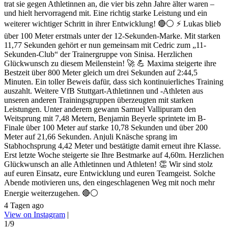
trat sie gegen Athletinnen an, die vier bis zehn Jahre älter waren –
und hielt hervorragend mit. Eine richtig starke Leistung und ein
weiterer wichtiger Schritt in ihrer Entwicklung! 🔴⚪ ⚡ Lukas blieb
über 100 Meter erstmals unter der 12-Sekunden-Marke. Mit starken
11,77 Sekunden gehört er nun gemeinsam mit Cedric zum „11-
Sekunden-Club“ der Trainergruppe von Sinisa. Herzlichen
Glückwunsch zu diesem Meilenstein! 🚀 💪 Maxima steigerte ihre
Bestzeit über 800 Meter gleich um drei Sekunden auf 2:44,5
Minuten. Ein toller Beweis dafür, dass sich kontinuierliches Training
auszahlt. Weitere VfB Stuttgart-Athletinnen und -Athleten aus
unseren anderen Trainingsgruppen überzeugten mit starken
Leistungen. Unter anderem gewann Samuel Vallipuram den
Weitsprung mit 7,48 Metern, Benjamin Beyerle sprintete im B-
Finale über 100 Meter auf starke 10,78 Sekunden und über 200
Meter auf 21,66 Sekunden. Anjuli Knäsche sprang im
Stabhochsprung 4,42 Meter und bestätigte damit erneut ihre Klasse.
Erst letzte Woche steigerte sie Ihre Bestmarke auf 4,60m. Herzlichen
Glückwunsch an alle Athletinnen und Athleten! 👏 Wir sind stolz
auf euren Einsatz, eure Entwicklung und euren Teamgeist. Solche
Abende motivieren uns, den eingeschlagenen Weg mit noch mehr
Energie weiterzugehen. 🔴⚪
4 Tagen ago
View on Instagram
|
1/9