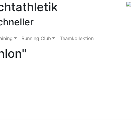
chtathletik
chneller
aining
Running Club
Teamkollektion
hlon"