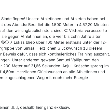
 Sindelfingen! Unsere Athletinnen und Athleten haben bei
ht des Abends: Bera lief die 1.500 Meter in 4:57,20 Minuten
auf den wir unglaublich stolz sind! 👏 Viktoria verbesserte
ie gegen Athletinnen an, die vier bis zehn Jahre älter
g! 🔴⚪ ⚡ Lukas blieb über 100 Meter erstmals unter der 12-
rgruppe von Sinisa. Herzlichen Glückwunsch zu diesem
 Beweis dafür, dass sich kontinuierliches Training auszahlt.
stungen. Unter anderem gewann Samuel Vallipuram den
er 200 Meter auf 21,66 Sekunden. Anjuli Knäsche sprang im
uf 4,60m. Herzlichen Glückwunsch an alle Athletinnen und
 den eingeschlagenen Weg mit noch mehr Energie