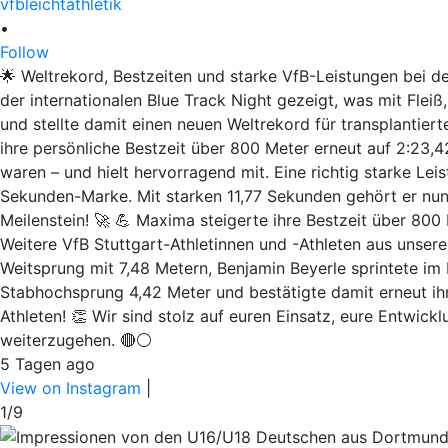
vfbleichtathletik
•
Follow
🌟 Weltrekord, Bestzeiten und starke VfB-Leistungen bei de
der internationalen Blue Track Night gezeigt, was mit Fleiß
und stellte damit einen neuen Weltrekord für transplantiert
ihre persönliche Bestzeit über 800 Meter erneut auf 2:23,42
waren – und hielt hervorragend mit. Eine richtig starke Lei
Sekunden-Marke. Mit starken 11,77 Sekunden gehört er nu
Meilenstein! 🚀 💪 Maxima steigerte ihre Bestzeit über 800 
Weitere VfB Stuttgart-Athletinnen und -Athleten aus unse
Weitsprung mit 7,48 Metern, Benjamin Beyerle sprintete im
Stabhochsprung 4,42 Meter und bestätigte damit erneut ihr
Athleten! 👏 Wir sind stolz auf euren Einsatz, eure Entwi
weiterzugehen. 🔴⚪
5 Tagen ago
View on Instagram
|
1/9