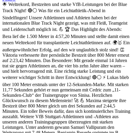
🌟 Weltrekord, Bestzeiten und starke VfB-Leistungen bei der Blue
Track Night! 🔴⚪ Was für ein Leichtathletik-Abend in
Sindelfingen! Unsere Athletinnen und Athleten haben bei der
internationalen Blue Track Night gezeigt, was mit Fleiß, Teamgeist
und Leidenschaft möglich ist. 💪 🏆 Das Highlight des Abends:
Bera lief die 1.500 Meter in 4:57,20 Minuten und stellte damit einen
neuen Weltrekord für transplantierte Leichtathletinnen auf. 🌍🥇 Ein
außergewöhnlicher Erfolg, auf den wir unglaublich stolz sind! 👏
Viktoria verbesserte ihre persönliche Bestzeit über 800 Meter erneut
auf 2:23,42 Minuten. Das Besondere: Mit gerade einmal 14 Jahren
trat sie gegen Athletinnen an, die vier bis zehn Jahre älter waren –
und hielt hervorragend mit. Eine richtig starke Leistung und ein
weiterer wichtiger Schritt in ihrer Entwicklung! 🔴⚪ ⚡ Lukas blieb
über 100 Meter erstmals unter der 12-Sekunden-Marke. Mit starken
11,77 Sekunden gehört er nun gemeinsam mit Cedric zum „11-
Sekunden-Club“ der Trainergruppe von Sinisa. Herzlichen
Glückwunsch zu diesem Meilenstein! 🚀 💪 Maxima steigerte ihre
Bestzeit über 800 Meter gleich um drei Sekunden auf 2:44,5
Minuten. Ein toller Beweis dafür, dass sich kontinuierliches Training
auszahlt. Weitere VfB Stuttgart-Athletinnen und -Athleten aus
unseren anderen Trainingsgruppen überzeugten mit starken
Leistungen. Unter anderem gewann Samuel Vallipuram den
Weitsprung mit 7,48 Metern, Benjamin Beyerle sprintete im B-