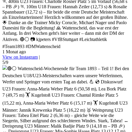
🏃 400m U23 Frauen: Charlotte Rosner Platz 5 im Vorlauf (56,68 s
– PB 🎉) 🏃 100m U18 Frauen: Hannah Zeiler (12,73 s) & Rosalie
Spannbauer (12,72 s) – für beide die erste Deutsche Meisterschaft
als Einzelstarterinnen! Herzlich willkommen auf der großen Bühne.
🌟 Danke an die Trainer Micky Corucle, Michael Nager und Paolo
Danesini für die Begleitung! 🙏 Wattenscheid, das war erst der
Anfang. In drei Wochen geht's hier weiter – dann mit der DM der
Aktiven. 🔴⚪ 📷 kjpeters #VfBStuttgart #Leichtathletik
#Team1893 #DMWattenscheid
1 Monat ago
View on Instagram
|
5/9