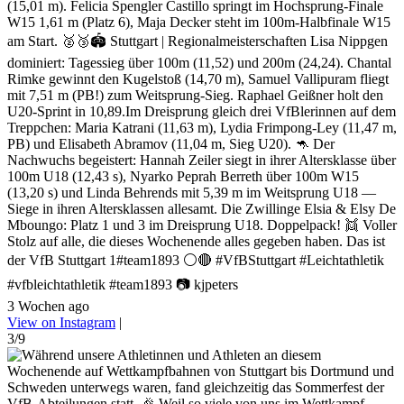
(15,01 m). Felicia Spengler Castillo springt im Hochsprung-Finale
W15 1,61 m (Platz 6), Maja Decker steht im 100m-Halbfinale W15
am Start. 🥈🥉🏟️ Stuttgart | Regionalmeisterschaften Lisa Nippgen
dominiert: Tagessieg über 100m (11,52) und 200m (24,24). Chantal
Rimke gewinnt den Kugelstoß (14,70 m), Samuel Vallipuram fliegt
mit 7,51 m (PB!) zum Weitsprung-Sieg. Raphael Geißner holt den
U20-Sprint in 10,89.Im Dreisprung gleich drei VfBlerinnen auf dem
Treppchen: Maria Katrani (11,63 m), Lydia Frimpong-Ley (11,47 m,
PB) und Elisabeth Abramov (11,04 m, Sieg U20). 🦘 Der
Nachwuchs begeistert: Hannah Zeiler siegt in ihrer Altersklasse über
100m U18 (12,43 s), Nyarko Peprah Berreth über 100m W15
(13,20 s) und Linda Behrends mit 5,39 m im Weitsprung U18 —
Siege in ihren Altersklassen allesamt. Die Zwillinge Elsia & Elsy De
Mboungo: Platz 1 und 3 im Dreisprung U18. Doppelpack! 👯 Voller
Stolz auf alle, die dieses Wochenende alles gegeben haben. Das ist
der VfB Stuttgart 1#team1893 ⚪🔴 #VfBStuttgart #Leichtathletik
#vfbleichtathletik #team1893 📷 kjpeters
3 Wochen ago
View on Instagram
|
3/9