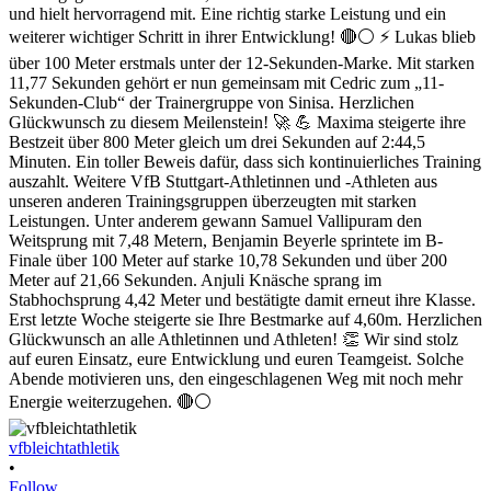
vfbleichtathletik
•
Follow