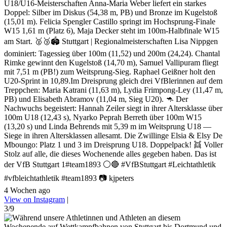
U18/U16-Meisterschaften Anna-Maria Weber liefert ein starkes
Doppel: Silber im Diskus (54,38 m, PB) und Bronze im Kugelstoß
(15,01 m). Felicia Spengler Castillo springt im Hochsprung-Finale
W15 1,61 m (Platz 6), Maja Decker steht im 100m-Halbfinale W15
am Start. 🥈🥉🏟️ Stuttgart | Regionalmeisterschaften Lisa Nippgen
dominiert: Tagessieg über 100m (11,52) und 200m (24,24). Chantal
Rimke gewinnt den Kugelstoß (14,70 m), Samuel Vallipuram fliegt
mit 7,51 m (PB!) zum Weitsprung-Sieg. Raphael Geißner holt den
U20-Sprint in 10,89.Im Dreisprung gleich drei VfBlerinnen auf dem
Treppchen: Maria Katrani (11,63 m), Lydia Frimpong-Ley (11,47 m,
PB) und Elisabeth Abramov (11,04 m, Sieg U20). 🦘 Der
Nachwuchs begeistert: Hannah Zeiler siegt in ihrer Altersklasse über
100m U18 (12,43 s), Nyarko Peprah Berreth über 100m W15
(13,20 s) und Linda Behrends mit 5,39 m im Weitsprung U18 —
Siege in ihren Altersklassen allesamt. Die Zwillinge Elsia & Elsy De
Mboungo: Platz 1 und 3 im Dreisprung U18. Doppelpack! 👯 Voller
Stolz auf alle, die dieses Wochenende alles gegeben haben. Das ist
der VfB Stuttgart 1#team1893 ⚪🔴 #VfBStuttgart #Leichtathletik
#vfbleichtathletik #team1893 📷 kjpeters
4 Wochen ago
View on Instagram
|
3/9