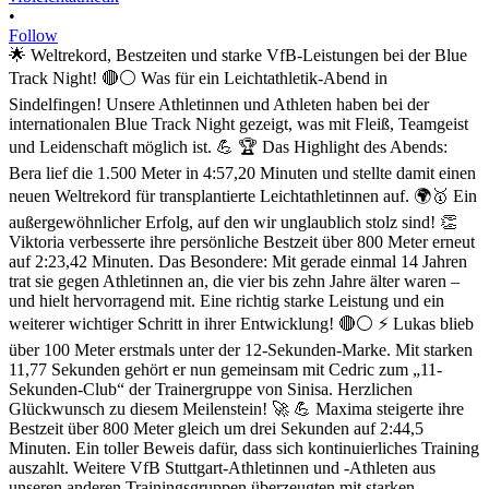
•
Follow
🌟 Weltrekord, Bestzeiten und starke VfB-Leistungen bei der Blue
Track Night! 🔴⚪ Was für ein Leichtathletik-Abend in
Sindelfingen! Unsere Athletinnen und Athleten haben bei der
internationalen Blue Track Night gezeigt, was mit Fleiß, Teamgeist
und Leidenschaft möglich ist. 💪 🏆 Das Highlight des Abends:
Bera lief die 1.500 Meter in 4:57,20 Minuten und stellte damit einen
neuen Weltrekord für transplantierte Leichtathletinnen auf. 🌍🥇 Ein
außergewöhnlicher Erfolg, auf den wir unglaublich stolz sind! 👏
Viktoria verbesserte ihre persönliche Bestzeit über 800 Meter erneut
auf 2:23,42 Minuten. Das Besondere: Mit gerade einmal 14 Jahren
trat sie gegen Athletinnen an, die vier bis zehn Jahre älter waren –
und hielt hervorragend mit. Eine richtig starke Leistung und ein
weiterer wichtiger Schritt in ihrer Entwicklung! 🔴⚪ ⚡ Lukas blieb
über 100 Meter erstmals unter der 12-Sekunden-Marke. Mit starken
11,77 Sekunden gehört er nun gemeinsam mit Cedric zum „11-
Sekunden-Club“ der Trainergruppe von Sinisa. Herzlichen
Glückwunsch zu diesem Meilenstein! 🚀 💪 Maxima steigerte ihre
Bestzeit über 800 Meter gleich um drei Sekunden auf 2:44,5
Minuten. Ein toller Beweis dafür, dass sich kontinuierliches Training
auszahlt. Weitere VfB Stuttgart-Athletinnen und -Athleten aus
unseren anderen Trainingsgruppen überzeugten mit starken