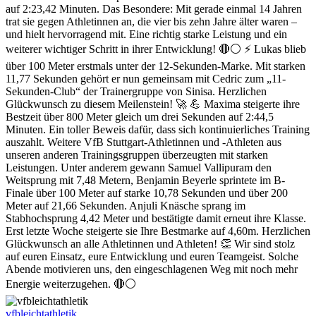
vfbleichtathletik