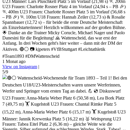
U23 Männer: Lars Pluschkell Platz 5 im Vorlauf (21,98 s) 🏃 200m
U23 Frauen: Charlotte Rosner Platz 4 im Vorlauf (24,94 s – PB 🎉)
🏃 400m U23 Frauen: Charlotte Rosner Platz 5 im Vorlauf (56,68 s
– PB 🎉) 🏃 100m U18 Frauen: Hannah Zeiler (12,73 s) & Rosalie
Spannbauer (12,72 s) – für beide die erste Deutsche Meisterschaft
als Einzelstarterinnen! Herzlich willkommen auf der großen Bühne.
🌟 Danke an die Trainer Micky Corucle, Michael Nager und Paolo
Danesini für die Begleitung! 🙏 Wattenscheid, das war erst der
Anfang. In drei Wochen geht's hier weiter – dann mit der DM der
Aktiven. 🔴⚪ 📷 kjpeters #VfBStuttgart #Leichtathletik
#Team1893 #DMWattenscheid
1 Monat ago
View on Instagram
|
5/9